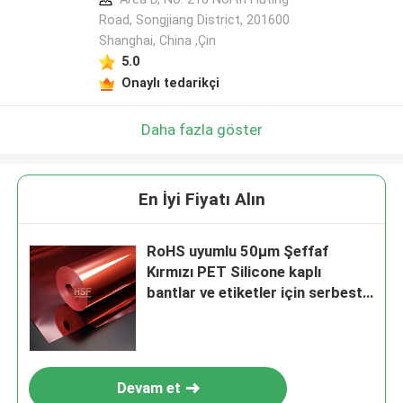
Road, Songjiang District, 201600
Shanghai, China ,Çin
5.0
Onaylı tedarikçi
Daha fazla göster
En İyi Fiyatı Alın
RoHS uyumlu 50μm Şeffaf
Kırmızı PET Silicone kaplı
bantlar ve etiketler için serbest
bırakma filmi
Devam et