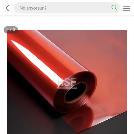
2
/
3