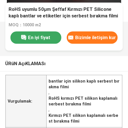
RoHS uyumlu 50μm Şeffaf Kırmızı PET Silicone
kaplı bantlar ve etiketler için serbest bırakma filmi
MOQ：10000 m2
En iyi fiyat
Bizimle iletişim kur
ÜRüN AçıKLAMASı
bantlar için silikon kaplı serbest bır
akma filmi
,
RoHS kırmızı PET silikon kaplamalı
Vurgulamak:
serbest bırakma filmi
,
Kırmızı PET silikon kaplamalı serbe
st bırakma filmi