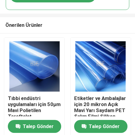
Önerilen Ürünler
Ana sayfa
Tıbbi endüstri
Etiketler ve Ambalajlar
uygulamaları için 50μm
için 20 mikron Açık
Mavi Polietilen
Mavi Yarı Saydam PET
Ürünler
Tereftalat
Salım Filmi Silikon
Serbestleme Filmi
Kaplı
Talep Gönder
Talep Gönder
VİDEOLAR