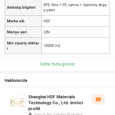
EPE filmi + PE sarma + İşlenmiş ahşa
Ambalaj bilgileri
p palet
Marka adı
HSF
Menşe yeri
ÇIN
Min sipariş miktar
10000 m2
ı
Daha fazla göster
Hakkımızda
Shanghai HSF Materials
Technology Co., Ltd. üretici
profili
Area D, No. 218 North Huting