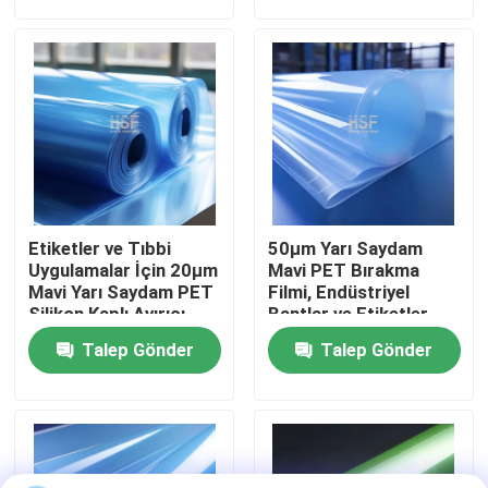
Hakkımızda
Fabrika turu
Kalite kontrol
Etiketler ve Tıbbi
50µm Yarı Saydam
Bize ulaşın
Uygulamalar İçin 20µm
Mavi PET Bırakma
Mavi Yarı Saydam PET
Filmi, Endüstriyel
Silikon Kaplı Ayırıcı
Bantlar ve Etiketler
Film
İçin Yüksek Çekme
Teklif isteği
Talep Gönder
Talep Gönder
Dayanımlı
Yüksek yoğunluklu polietilen filmi
Düşük yoğunluklu polietilen filmi