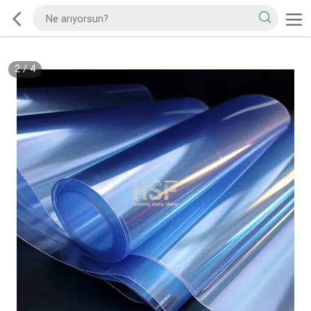
2
/
4