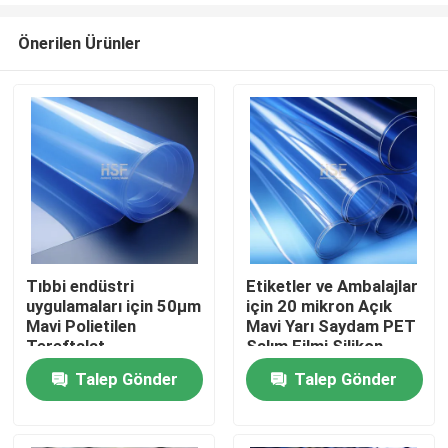
Önerilen Ürünler
Tıbbi endüstri
Etiketler ve Ambalajlar
uygulamaları için 50μm
için 20 mikron Açık
Ana sayfa
Mavi Polietilen
Mavi Yarı Saydam PET
Tereftalat
Salım Filmi Silikon
Serbestleme Filmi
Kaplı
Talep Gönder
Talep Gönder
Ürünler
VİDEOLAR