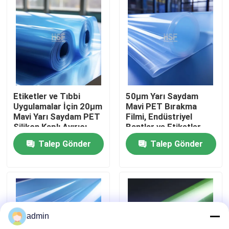
Hakkımızda
Fabrika turu
Kalite kontrol
Etiketler ve Tıbbi
50µm Yarı Saydam
Uygulamalar İçin 20µm
Mavi PET Bırakma
Mavi Yarı Saydam PET
Filmi, Endüstriyel
Bize ulaşın
Silikon Kaplı Ayırıcı
Bantlar ve Etiketler
Film
İçin Yüksek Çekme
Talep Gönder
Talep Gönder
Dayanımlı
Teklif isteği
Yüksek yoğunluklu polietilen filmi
admin
Düşük yoğunluklu polietilen filmi