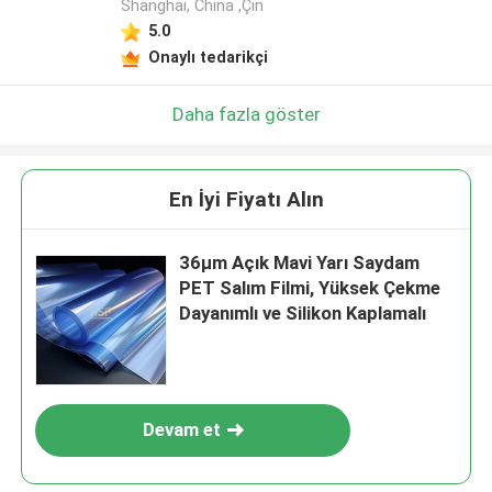
Shanghai, China ,Çin
5.0
Onaylı tedarikçi
Daha fazla göster
En İyi Fiyatı Alın
36µm Açık Mavi Yarı Saydam
PET Salım Filmi, Yüksek Çekme
Dayanımlı ve Silikon Kaplamalı
Devam et