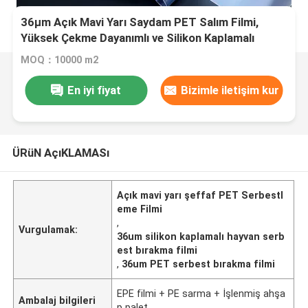
36µm Açık Mavi Yarı Saydam PET Salım Filmi,
Yüksek Çekme Dayanımlı ve Silikon Kaplamalı
MOQ：10000 m2
En iyi fiyat
Bizimle iletişim kur
ÜRüN AçıKLAMASı
Açık mavi yarı şeffaf PET Serbestl
eme Filmi
,
Vurgulamak:
36um silikon kaplamalı hayvan serb
est bırakma filmi
,
36um PET serbest bırakma filmi
EPE filmi + PE sarma + İşlenmiş ahşa
Ambalaj bilgileri
p palet